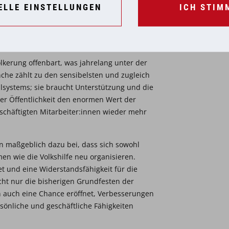
öglichkeit einzuräumen, von zuhause aus zu
ELLE EINSTELLUNGEN
ICH STIM
s lange Anfahrtswege zu Konferenzorten zu
iellen Wert und seine Vorteile voll
lkerung offenbart, was jahrelang unter der
nche zählt zu den sensibelsten und zugleich
systems; sie braucht Unterstützung und die
der Öffentlichkeit den enormen Wert der
eschäftigten Mitarbeiter:innen wieder mehr
n maßgeblich dazu bei, dass sich sowohl
n wie die Volkshilfe neu organisieren.
et und eine Widerstandsfähigkeit für die
cht nur die bisherigen Grundfesten der
ern auch eine Chance eröffnet, Verbesserungen
sönliche und geschäftliche Fähigkeiten