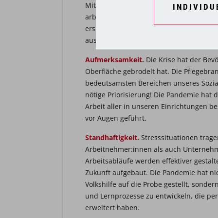
Mitarbeiter:innen in der Zentrale die M
INDIVIDU
arbeiten und sich durch Online-Meeting
ersparen – das Digitale hat seinen potent
ausgeschöpft.
Aufmerksamkeit.
Die Krise hat der Bevö
Oberfläche gebrodelt hat. Die Pflegebra
bedeutsamsten Bereichen unseres Sozial
nötige Priorisierung! Die Pandemie hat 
Arbeit aller in unseren Einrichtungen b
vor Augen geführt.
Standhaftigkeit.
Stresssituationen trage
Arbeitnehmer:innen als auch Unternehme
Arbeitsabläufe werden effektiver gestalt
Zukunft aufgebaut. Die Pandemie hat ni
Volkshilfe auf die Probe gestellt, sond
und Lernprozesse zu entwickeln, die per
erweitert haben.