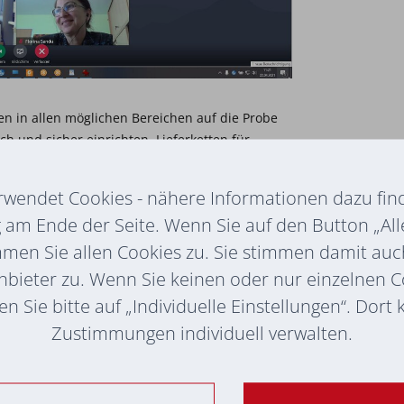
n in allen möglichen Bereichen auf die Probe
h und sicher einrichten, Lieferketten für
mpfungen aufbauen – die Liste könnte man
tzlichen Belastungen, sind wir auf
rwendet Cookies - nähere Informationen dazu find
onnten unsere Krisenfestigkeit stärken und
am Ende der Seite. Wenn Sie auf den Button „All
en.
mmen Sie allen Cookies zu. Sie stimmen damit au
nbieter zu. Wenn Sie keinen oder nur einzelnen 
n Sie bitte auf „Individuelle Einstellungen“. Dort
wenig überraschend – um einen
e in vielen Bereichen profitiert hat.
Zustimmungen individuell verwalten.
g schon vor der Krise, hat sich der Aufwand,
en, im Rückblick bezahlt gemacht. Ob es darum
r und effektiver zu gestalten,