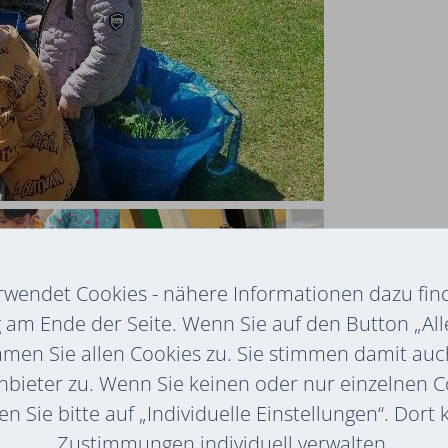
rwendet Cookies - nähere Informationen dazu find
am Ende der Seite. Wenn Sie auf den Button „All
mmen Sie allen Cookies zu. Sie stimmen damit au
pe „Gemeinsam Hand in Hand“ in
nbieter zu. Wenn Sie keinen oder nur einzelnen 
ühlingstage richtig gut genutzt: Der
n Sie bitte auf „Individuelle Einstellungen“. Dort
ebaut und hält in der nächsten Zeit
Zustimmungen individuell verwalten.