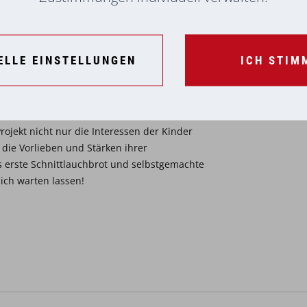
.
ELLE EINSTELLUNGEN
ICH STIM
es Kindergartens aber viele neue Aufgaben: In
as Wachstum beobachten und gut für die
rojekt nicht nur die Interessen der Kinder
die Vorlieben und Stärken ihrer
s erste Schnittlauchbrot und selbstgemachte
ich warten lassen!