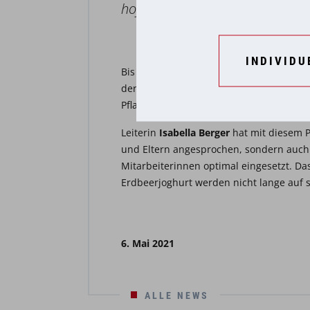
hoffentlich viel „Essbares“ bereit
INDIVIDU
Bis dahin gibt es für die Gartenkinder d
der Erde wühlen, Pflanzen erkunden, d
Pflanzen und Früchte sorgen!
Leiterin
Isabella Berger
hat mit diesem P
und Eltern angesprochen, sondern auch 
Mitarbeiterinnen optimal eingesetzt. Da
Erdbeerjoghurt werden nicht lange auf s
6. Mai 2021
ALLE NEWS