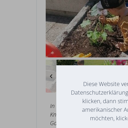
Diese Website ve
Datenschutzerklärung 
klicken, dann sti
In der Alterserweiterten Grup
amerikanischer A
Knittelfeld wurden die ersten Fr
möchten, klicke
Garten wurde neu gestaltet, umg