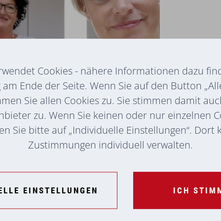
rwendet Cookies - nähere Informationen dazu find
am Ende der Seite. Wenn Sie auf den Button „All
mmen Sie allen Cookies zu. Sie stimmen damit au
nbieter zu. Wenn Sie keinen oder nur einzelnen 
line Leingruber als Heimhelferin im
n Sie bitte auf „Individuelle Einstellungen“. Dort
 verabschiedete sie sich in die
Zustimmungen individuell verwalten.
erin Sabine Ritzinger bedankte sich
ement über all die Jahre und
sion! Wir schließen uns an und
ELLE EINSTELLUNGEN
ICH STIM
n neuen Lebensabschnitt!