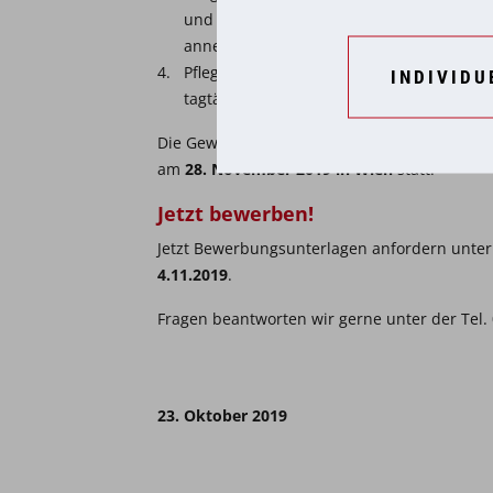
und Betreuung eines an Demenz erkrank
annehmen.)
Pflege- und Betreuungspersonal von an 
INDIVIDU
tagtäglich mit an Demenz erkrankten Men
Die GewinnerInnen werden von einer Fachjury
am
28. November 2019 in Wien
statt.
Jetzt bewerben!
Jetzt Bewerbungsunterlagen anfordern unte
4.11.2019
.
Fragen beantworten wir gerne unter der Tel. 
23. Oktober 2019