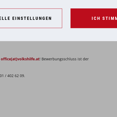
ten Menschen in den eigenen vier Wänden
Demenz erkrankten Menschen (Personen, welche
ELLE EINSTELLUNGEN
ICH STIM
schen arbeiten.)
 ermittelt. Die
feierliche Preisverleihung
findet
r
office[at]volkshilfe.at
! Bewerbungsschluss ist der
01 / 402 62 09.