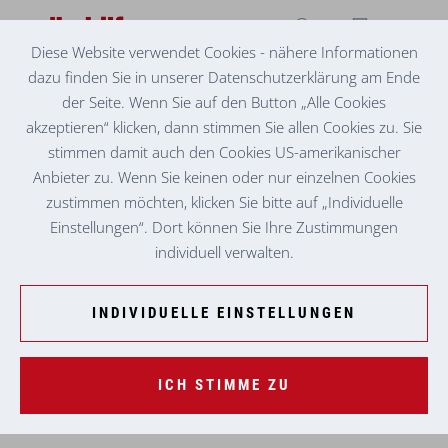
Diese Website verwendet Cookies - nähere Informationen
dazu finden Sie in unserer Datenschutzerklärung am Ende
MENSCH BLEIBEN. MEHR ALS PFLEGE
der Seite. Wenn Sie auf den Button „Alle Cookies
akzeptieren“ klicken, dann stimmen Sie allen Cookies zu. Sie
stimmen damit auch den Cookies US-amerikanischer
Anbieter zu. Wenn Sie keinen oder nur einzelnen Cookies
Mit der Aktion „
Mensch bleiben. Volkshilfe – mehr als
zustimmen möchten, klicken Sie bitte auf „Individuelle
Pflege
“ setzen wir ein Zeichen und erinnern daran, dass alt
Einstellungen“. Dort können Sie Ihre Zustimmungen
sein ein Teil des Lebens ist und alte Menschen ein Teil der
individuell verwalten.
Gesellschaft sind.
In Würde altern:
INDIVIDUELLE EINSTELLUNGEN
dazugehören,
selbst bestimmen,
schmerzfrei sein,
ICH STIMME ZU
die Grenzen der eigenen Scham selbst festlegen.
Beim Sterben nicht alleine sein.