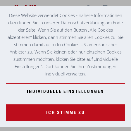
Diese Website verwendet Cookies - nähere Informationen
dazu finden Sie in unserer Datenschutzerklärung am Ende
UNTERSTÜTZUNG FÜR
MENSCHEN IN NOT
der Seite. Wenn Sie auf den Button „Alle Cookies
akzeptieren“ klicken, dann stimmen Sie allen Cookies zu. Sie
stimmen damit auch den Cookies US-amerikanischer
Anbieter zu. Wenn Sie keinen oder nur einzelnen Cookies
Unterstützung im Notfall
zustimmen möchten, klicken Sie bitte auf „Individuelle
Einstellungen“. Dort können Sie Ihre Zustimmungen
individuell verwalten.
INDIVIDUELLE EINSTELLUNGEN
Schnelle Hilfe im Not- und Katastrophenfall
ICH STIMME ZU
MEHR ERFAHREN