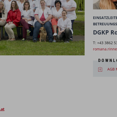
EINSATZLEIT
BETREUUNGS
DGKP R
T: +43 3862 5
romana.rinner
DOWNL
AGB M
.at