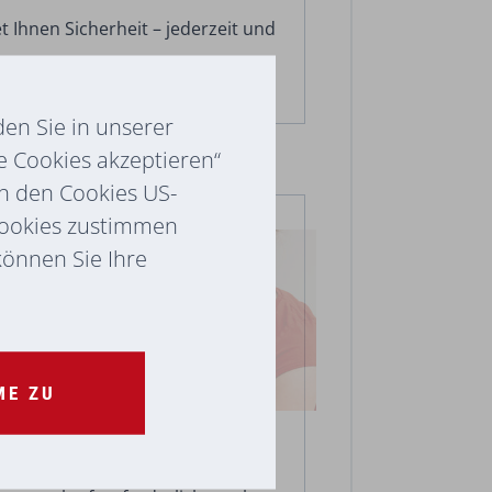
t Ihnen Sicherheit – jederzeit und
en Sie in unserer
e Cookies akzeptieren“
ch den Cookies US-
treuung
Cookies zustimmen
 können Sie Ihre
ME ZU
st für Menschen mit einem Hilfe-
rf gedacht, der die ständige