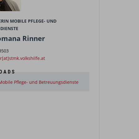
ERIN MOBILE PFLEGE- UND
DIENSTE
omana Rinner
3503
[at]stmk.volkshilfe.at
OADS
obile Pflege- und Betreuungsdienste