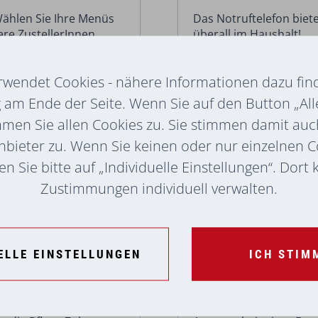
ählen Sie Ihre Menüs
Das Notruftelefon biete
ere ZustellerInnen
überall im Haushalt!
 Ihnen nach Hause.
rwendet Cookies - nähere Informationen dazu find
MEHR ERFAHREN
am Ende der Seite. Wenn Sie auf den Button „All
mmen Sie allen Cookies zu. Sie stimmen damit au
24 Stunden Be
nbieter zu. Wenn Sie keinen oder nur einzelnen 
n Sie bitte auf „Individuelle Einstellungen“. Dort
Zustimmungen individuell verwalten.
ELLE EINSTELLUNGEN
ICH STIM
erten Gesundheits- und
24 Stunden Betreuung i
olkshilfe sind
und Unterstützungsbeda