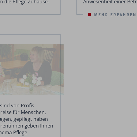
m die Pflege Zuhause.
Anwesenheit einer Betr
MEHR ERFAHREN
ind von Profis
kreise für Menschen,
legen, gepflegt haben
erentinnen geben Ihnen
Thema Pflege