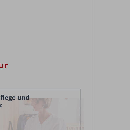
ur
flege und
z