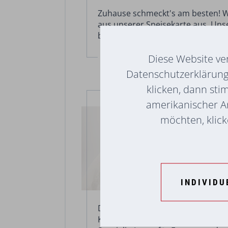
Zuhause schmeckt's am besten! W
aus unserer Speisekarte aus. Uns
bringen Ihre Bestellung direkt zu
Diese Website ve
MEHR ERFAHREN
Datenschutzerklärung 
klicken, dann sti
ExpertInnenberatung
amerikanischer A
möchten, klicke
INDIVIDU
Die MitarbeiterInnen und diplomi
Krankenschwestern/ -pfleger der V