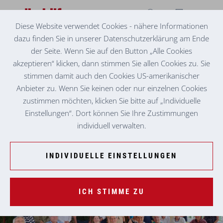
Diese Website verwendet Cookies - nähere Informationen
dazu finden Sie in unserer Datenschutzerklärung am Ende
BETREUTES WOHNEN MARIAZELL
SEIT EINEM JAHRZEHNT FEST IN DER REGION
der Seite. Wenn Sie auf den Button „Alle Cookies
VERANKERT
akzeptieren“ klicken, dann stimmen Sie allen Cookies zu. Sie
stimmen damit auch den Cookies US-amerikanischer
Ein besonderer Jubeltag wurde am 13. Juli im Herzen von
Anbieter zu. Wenn Sie keinen oder nur einzelnen Cookies
Mariazell gefeiert, als das örtliche Betreute Wohnen seine
zustimmen möchten, klicken Sie bitte auf „Individuelle
10-Jahresfeier zelebrierte. Mit einer herzlichen Atmosphäre
Einstellungen“. Dort können Sie Ihre Zustimmungen
und einem abwechslungsreichen Programm lockte die
individuell verwalten.
Veranstaltung Bewohner:innen, Ehrengäste und
Besucher:innen gleichermaßen an.
INDIVIDUELLE EINSTELLUNGEN
ICH STIMME ZU