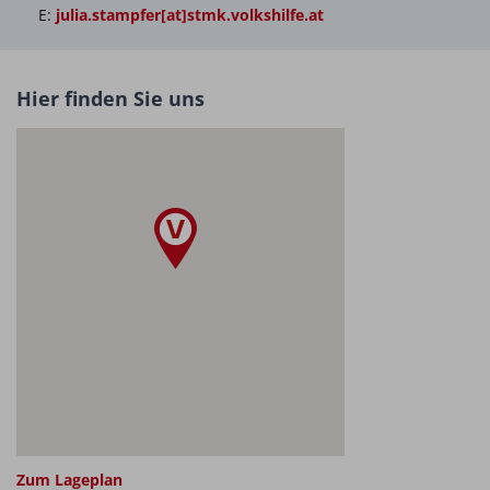
E:
julia.stampfer[at]stmk.volkshilfe.at
Hier finden Sie uns
Heidemarie Galler
WOHNBETREUERIN
Tel.
+43 676 8708 22035
bw.st.georgen.ju[at]stmk.volkshilfe.at
Zum Lageplan